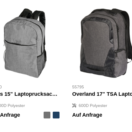
0
55795
Hoss 15" Laptoprucksack 18L
00D Polyester
600D Polyester
 Anfrage
Auf Anfrage