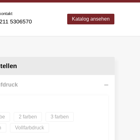
kontakt
Katalog ansehen
11 5306570
ellen
ufdruck
2
3
Vollfarbdruck