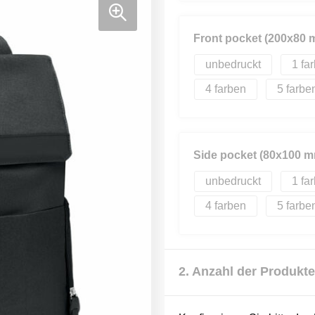
Front pocket (200x80 
unbedruckt
1
4
5
Side pocket (80x100 m
unbedruckt
1
4
5
2. Anzahl der Produkte