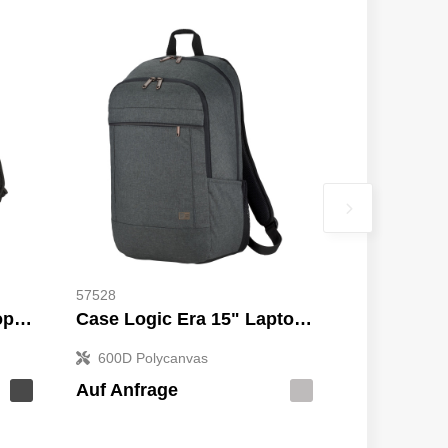
57528
Overland 17" TSA Laptop-Rucksack 18L
Case Logic Era 15" Laptop-Rucksack 23L
600D Polycanvas
Auf Anfrage