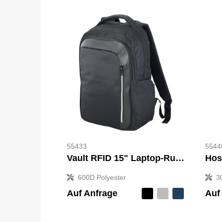
55433
5544
Vault RFID 15" Laptop-Rucksack 16L
600D Polyester
3
Auf Anfrage
Auf