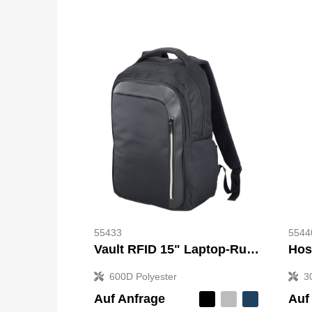
55433
5544
Vault RFID 15" Laptop-Rucksack 16L
600D Polyester
3
Auf Anfrage
Auf