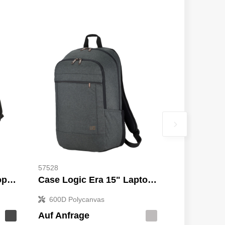
57528
Overland 17" TSA Laptop-Rucksack 18L
Case Logic Era 15" Laptop-Rucksack 23L
600D Polycanvas
Auf Anfrage