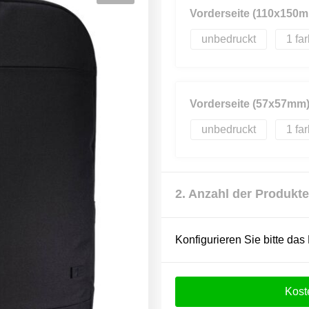
Vorderseite (110x150
unbedruckt
1
Vorderseite (57x57mm
unbedruckt
1
2. Anzahl der Produkte
Konfigurieren Sie bitte das
Kost