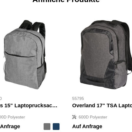
0
55795
Hoss 15" Laptoprucksack 18L
00D Polyester
600D Polyester
 Anfrage
Auf Anfrage