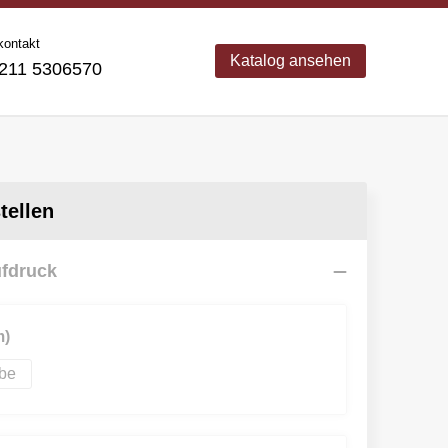
kontakt
Katalog ansehen
11 5306570
ellen
ufdruck
m)