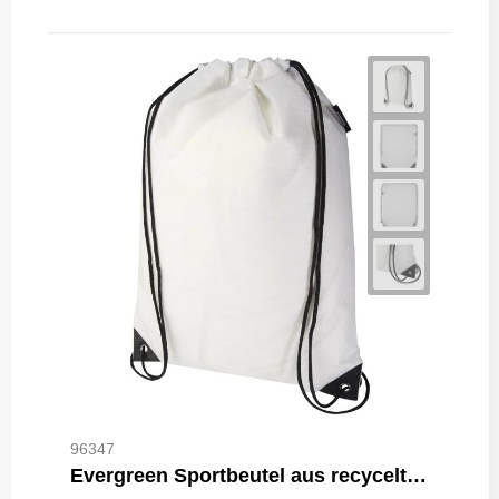
96347
Evergreen Sportbeutel aus recyceltem GRS Non Woven 5 L