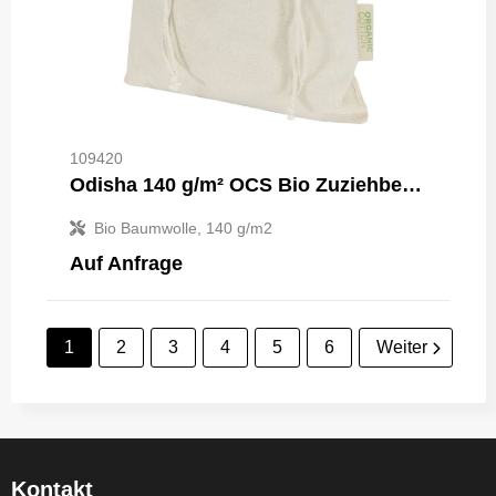
109420
Odisha 140 g/m² OCS Bio Zuziehbeutel – 42 × 30 cm
Bio Baumwolle, 140 g/m2
Auf Anfrage
1
2
3
4
5
6
Weiter
Kontakt