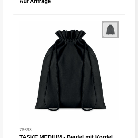
Auf Anfrage
78693
TASKE MEDIUM - Beutel mit Kordelzug M