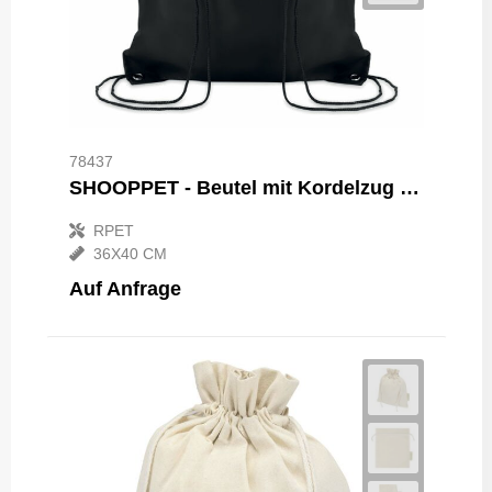
78437
SHOOPPET - Beutel mit Kordelzug 190T RPET
RPET
36X40 CM
Auf Anfrage