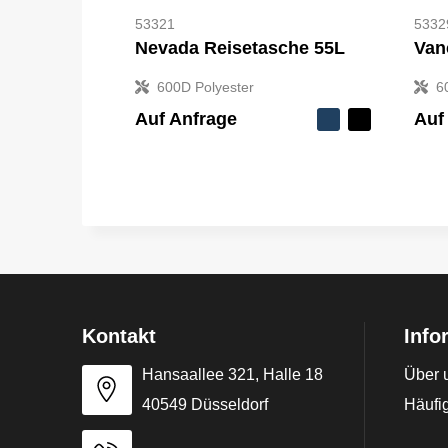
53321
5332
Nevada Reisetasche 55L
Van
600D Polyester
6
Auf Anfrage
Auf
Kontakt
Info
Hansaallee 321, Halle 18
Über 
40549 Düsseldorf
Häufig