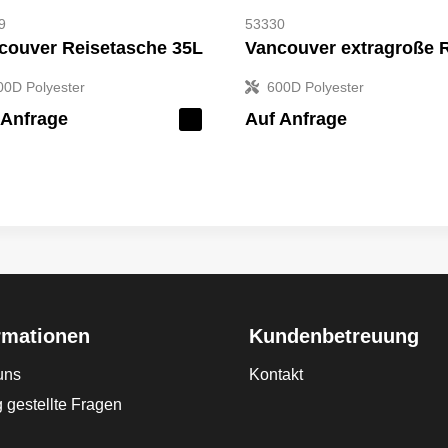
9
53330
couver Reisetasche 35L
00D Polyester
600D Polyester
 Anfrage
Auf Anfrage
rmationen
Kundenbetreuung
uns
Kontakt
 gestellte Fragen