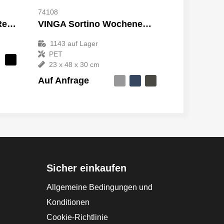
74108
Vancouver extragroße Reisetasche 75L
VINGA Sortino Wochenendtasche
1143
auf Lager
PET
23 x 48 x 30 cm
Auf Anfrage
Sicher einkaufen
Allgemeine Bedingungen und
Konditionen
Cookie-Richtlinie