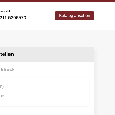
kontakt
Katalog ansehen
11 5306570
ellen
ufdruck
m)