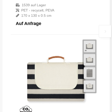
1539
auf Lager
PET - recycelt, PEVA
170 x 130 x 0.5 cm
Auf Anfrage