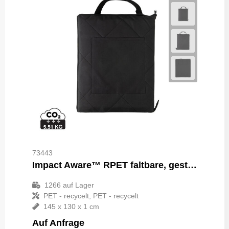
73443
Impact Aware™ RPET faltbare, gesteppte Picknickdecke
1266
auf Lager
PET - recycelt, PET - recycelt
145 x 130 x 1 cm
Auf Anfrage