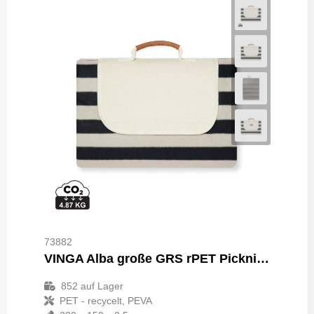
73882
VINGA Alba große GRS rPET Picknickdecke
852
auf Lager
PET - recycelt, PEVA