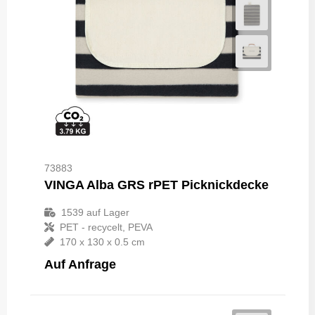
73883
VINGA Alba GRS rPET Picknickdecke
1539
auf Lager
PET - recycelt, PEVA
170 x 130 x 0.5 cm
Auf Anfrage