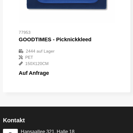
77953
GOODTIMES - Picknickkleed
2444
auf Lager
PET
150X120CM
Auf Anfrage
Kontakt
Hansaallee 321, Halle 18