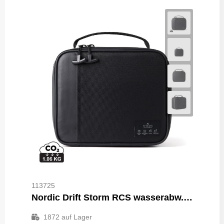
113725
Nordic Drift Storm RCS wasserabw. Lunch-Kühltasche
1872
auf Lager