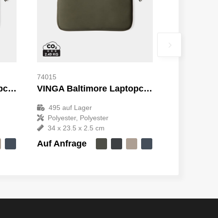
74015
VINGA Baltimore Laptopcase 15“
VINGA Baltimore Laptopcase 14“
495
auf Lager
Polyester, Polyester
34 x 23.5 x 2.5 cm
Auf Anfrage