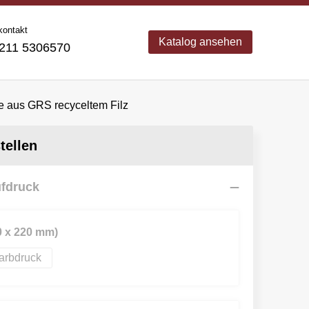
kontakt
Katalog ansehen
11 5306570
 aus GRS recyceltem Filz
ellen
ufdruck
80 x 220 mm)
farbdruck