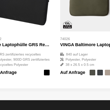
2
74026
Rise Laptophülle GRS Recycelt 15,6"
RS zertifiziertes recyceltes
840
auf Lager
olyester, 900D GRS zertifiziertes
Polyester, Polyester
ecyceltes Polyester
38 x 26.5 x 0.5 cm
 Anfrage
Auf Anfrage