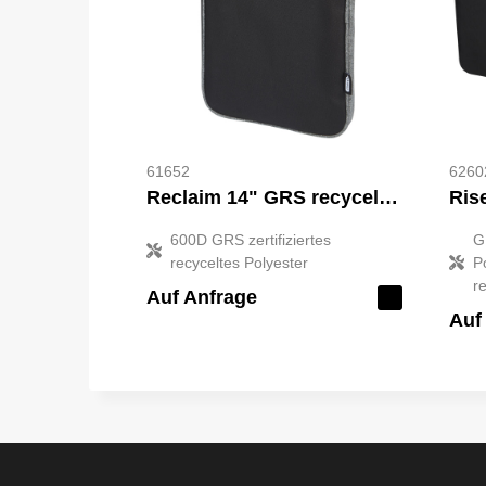
61652
6260
Reclaim 14" GRS recycelte Laptophülle 2,5 L
600D GRS zertifiziertes
G
recyceltes Polyester
P
r
Auf Anfrage
Auf