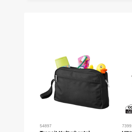
54897
7399