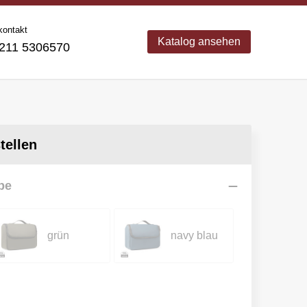
kontakt
Katalog ansehen
11 5306570
ellen
be
grün
navy blau