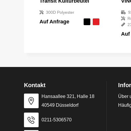
Transit Kulturbeutel
300D Polyester
9
R
Auf Anfrage
2
Auf
Kontakt
Info
Hansaallee 321, Halle 18
Über 
40549 Düsseldorf
Häufig
0211-5306570