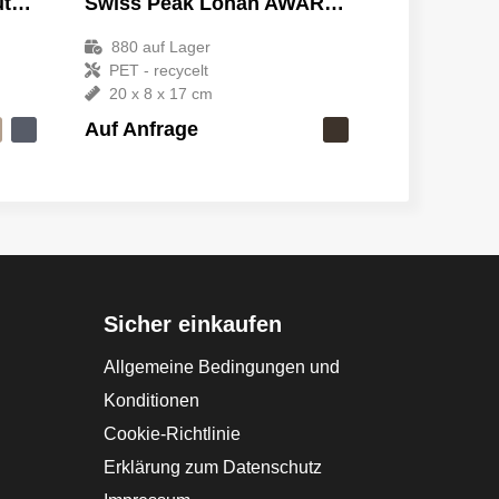
VINGA Bosler Kulturbeutel aus GRS recyceltem Canvas
Swiss Peak Lohan AWARE™ Kosmetiktasche
880
auf Lager
PET - recycelt
20 x 8 x 17 cm
Auf Anfrage
Sicher einkaufen
Allgemeine Bedingungen und
Konditionen
Cookie-Richtlinie
Erklärung zum Datenschutz