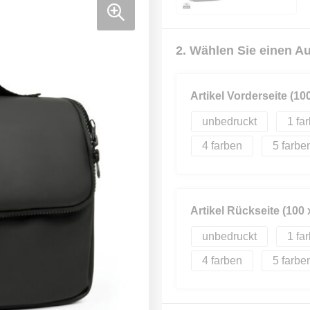
2. Wählen Sie einen A
Artikel Vorderseite (10
unbedruckt
1
4
5
Artikel Rückseite (100
unbedruckt
1
4
5