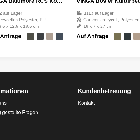
VINGA Baltimore RCS Kosmetiktasche
2
auf Lager
1113
auf Lager
ecyceltes Polyester, PU
Canvas - recycelt, Polyester
3.5 x 12.5 x 18.5 cm
18 x 7 x 27 cm
 Anfrage
Auf Anfrage
rmationen
Kundenbetreuung
uns
Kontakt
 gestellte Fragen