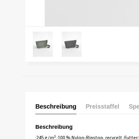
Beschreibung
Preisstaffel
Spe
Beschreibung
·245 g/m² ·100 % Nylon-Ripstop, recycelt ·Futter