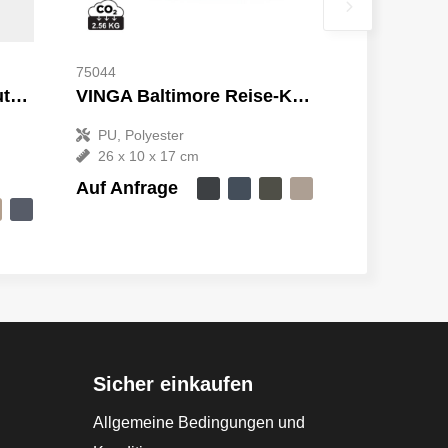
75044
VINGA Bosler Kulturbeutel aus GRS recyceltem Canvas
VINGA Baltimore Reise-Kosmetiktasche
PU, Polyester
26 x 10 x 17 cm
Auf Anfrage
Sicher einkaufen
Allgemeine Bedingungen und