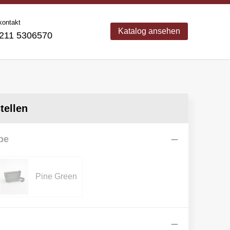
kontakt
Katalog ansehen
11 5306570
ellen
be
Pine Green