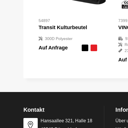
54897
7399
Transit Kulturbeutel
300D Polyester
9
R
Auf Anfrage
2
Auf
Kontakt
Info
Hansaallee 321, Halle 18
Über 