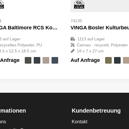
1
74135
VINGA Baltimore RCS Kosmetiktasche
3
auf Lager
1113
auf Lager
ecyceltes Polyester, PU
Canvas - recycelt, Polyester
3.5 x 12.5 x 18.5 cm
18 x 7 x 27 cm
 Anfrage
Auf Anfrage
rmationen
Kundenbetreuung
uns
Kontakt