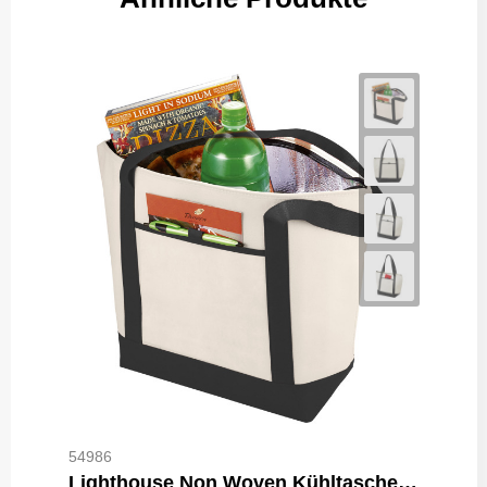
54986
Lighthouse Non Woven Kühltasche 21L