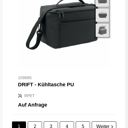
109885
DRIFT - Kühltasche PU
RPET
Auf Anfrage
1
2
3
4
5
Weiter