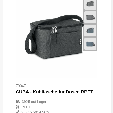
79047
CUBA - Kühltasche für Dosen RPET
3925
auf Lager
RPET
25X15.5X14.5CM