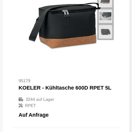
95179
KOELER - Kühltasche 600D RPET 5L
3244
auf Lager
RPET
Auf Anfrage