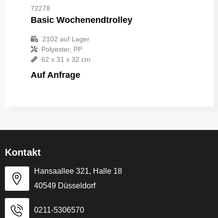
72278
Basic Wochenendtrolley
2102
auf Lager
Polyester, PP
62 x 31 x 32 cm
Auf Anfrage
Kontakt
Hansaallee 321, Halle 18
40549 Düsseldorf
0211-5306570