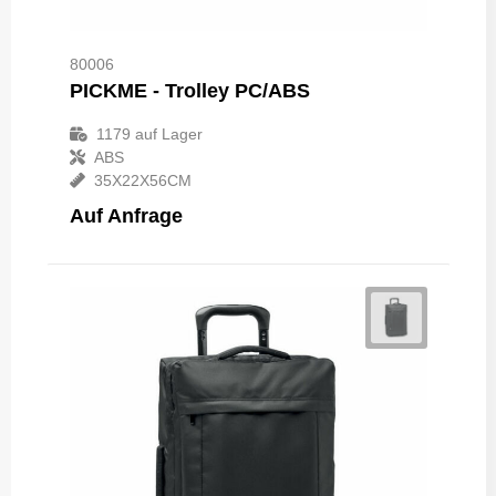
80006
PICKME - Trolley PC/ABS
1179
auf Lager
ABS
35X22X56CM
Auf Anfrage