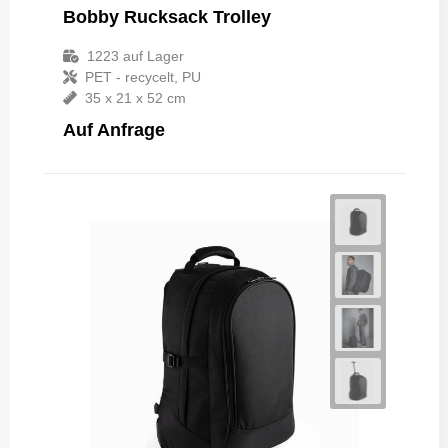
Bobby Rucksack Trolley
1223
auf Lager
PET - recycelt, PU
35 x 21 x 52 cm
Auf Anfrage