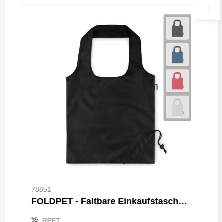
78851
FOLDPET - Faltbare Einkaufstasche RPET
RPET