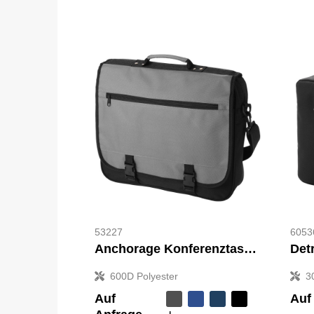
53227
6053
Anchorage Konferenztasche 11L
600D Polyester
3
Auf
Auf