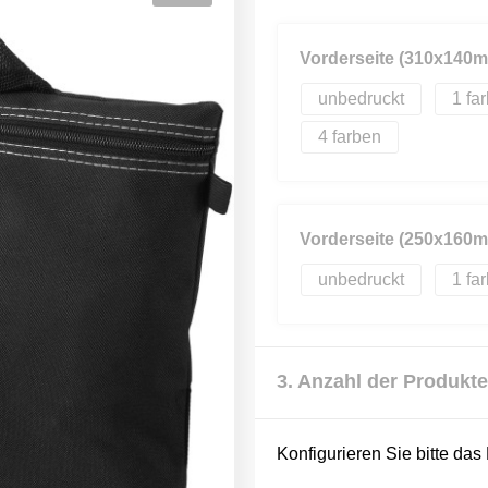
Vorderseite (310x140
unbedruckt
1
4
Vorderseite (250x160
unbedruckt
1
3. Anzahl der Produkte
Konfigurieren Sie bitte das