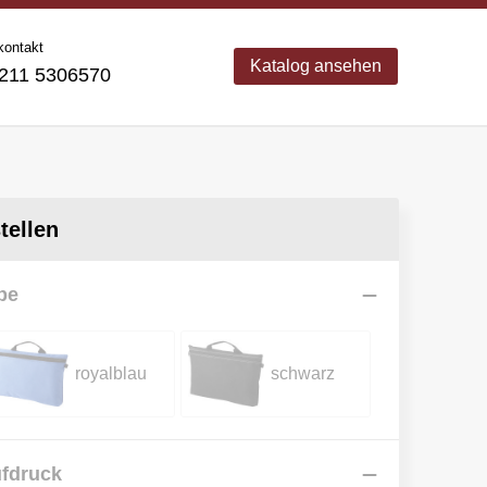
kontakt
Katalog ansehen
11 5306570
ellen
be
royalblau
schwarz
ufdruck