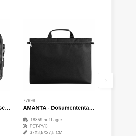
77698
FLAPA - Dokumententasche
AMANTA - Dokumententasche
18859
auf Lager
PET-PVC
37X3,5X27,5 CM