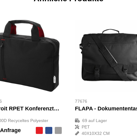
6
77676
Detroit RPET Konferenztasche 4L
00D Recyceltes Polyester
69
auf Lager
PET
 Anfrage
40X10X32 CM