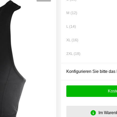
M (12)
L (14)
XL (16)
2XL (18)
Konfigurieren Sie bitte das
Kost
Im Warenk