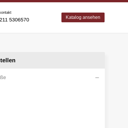
kontakt
Katalog ansehen
11 5306570
ellen
öße