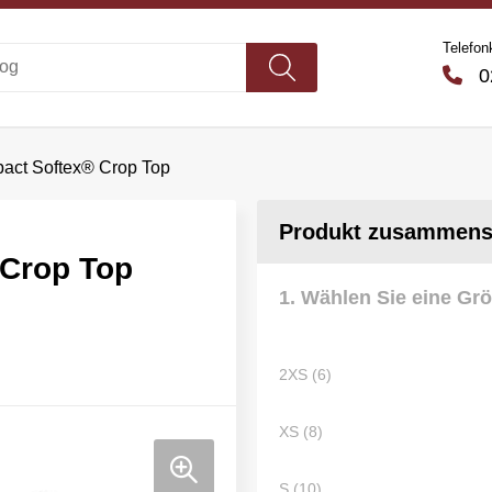
Telefon
02
act Softex® Crop Top
Produkt zusammenst
Crop Top
1. Wählen Sie eine Gr
2XS (6)
XS (8)
S (10)