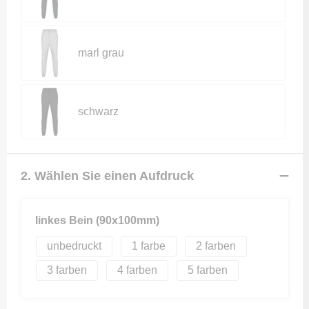
marl grau
schwarz
2. Wählen Sie einen Aufdruck
linkes Bein (90x100mm)
unbedruckt
1
2
3
4
5