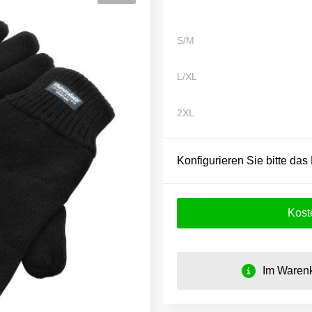
S/M
L/XL
2XL
Konfigurieren Sie bitte das
Kost
Im Warenk