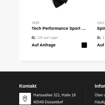
1699
1912
Tech Performance Sport Glove
Spi
120
auf Lager
1
Auf Anfrage
Auf
Kontakt
Info
Hansaallee 321, Halle 18
Über 
40549 Düsseldorf
Häufig