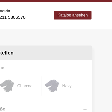
kontakt
Katalog ansehen
11 5306570
ellen
be
Charcoal
Navy
öße