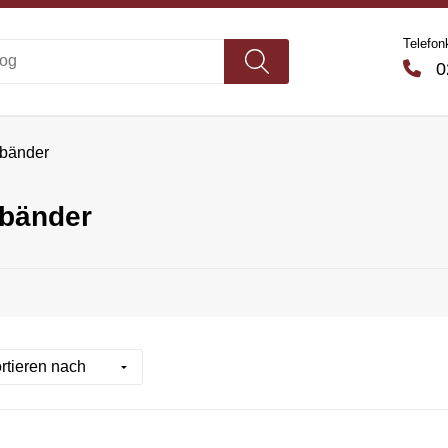
Telefon
02
nbänder
nbänder