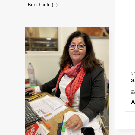
Beechfield
(1)
3
A