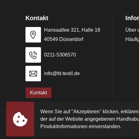
Kontakt
Info
Hansaallee 321, Halle 18
Über 
40549 Düsseldorf
Häufig
0211-5306570
info@fd-textil.de
Kontakt
Wenn Sie auf "Akzeptieren" klicken, erklären
der auf der Website angegebenen Handhabu
© Copyright FD Textil GmbH & Co. KG 2024
Produktinformationen einverstanden.