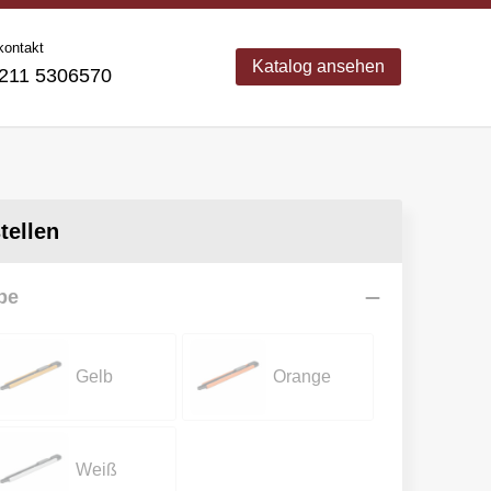
kontakt
Katalog ansehen
11 5306570
ellen
be
Gelb
Orange
Weiß