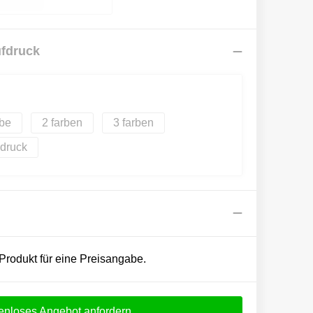
ufdruck
2
3
bdruck
 Produkt für eine Preisangabe.
enloses Angebot anfordern