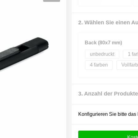
2. Wählen Sie einen A
Back (80x7 mm)
unbedruckt
1
4
Vollfar
3. Anzahl der Produkte
Konfigurieren Sie bitte das
Kost