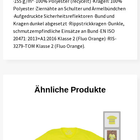
·155 g/m² ·100% Polyester (recycelt) ·Kragen: 100%
Polyester ·Ziernähte an Schulter und Ärmelbündchen
·Aufgedruckte Sicherheitsreflektoren ·Bund und
Kragen dunkel abgesetzt ·Rippstrickkragen ·Dunkle,
schmutzempfindliche Einsätze an Bund ·EN ISO
20471: 2013+A1:2016 Klasse 2 (Fluo Orange) ·RIS-
3279-TOM Klasse 2 (Fluo Orange).
Ähnliche Produkte