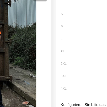
S
M
L
XL
2XL
3XL
4XL
Konfigurieren Sie bitte das