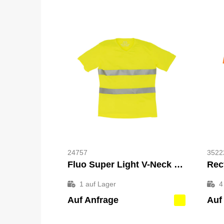
24757
3522
Fluo Super Light V-Neck T-Shirt
Rec
1
auf Lager
4
Auf Anfrage
Auf