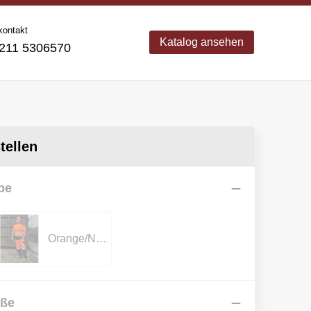
kontakt
Katalog ansehen
11 5306570
ellen
be
Orange/Navy
öße