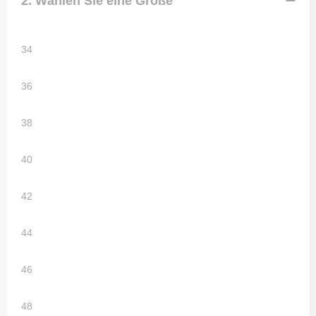
2. Wählen Sie eine Größe
34
36
38
40
42
44
46
48