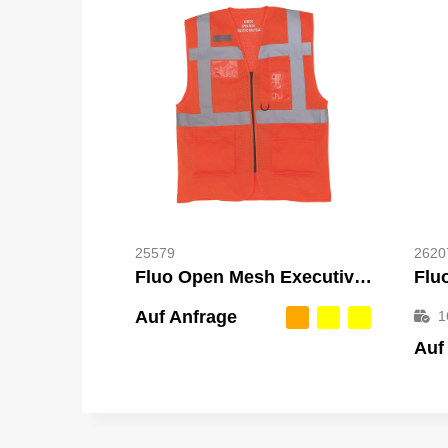
25579
2620
Fluo Open Mesh Executive Waistcoat
Flu
Auf Anfrage
1
Auf