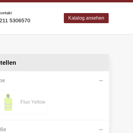
kontakt
Katalog ansehen
11 5306570
ellen
be
Fluo Yellow
öße