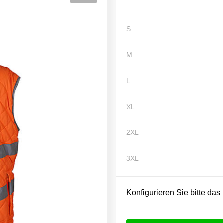
S
M
L
XL
2XL
3XL
Konfigurieren Sie bitte das