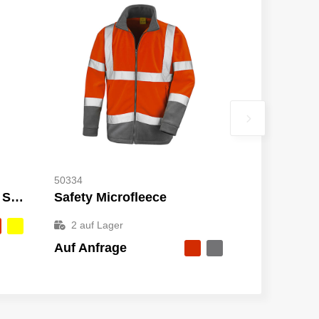
50334
Reversible Soft Padded Safety Gilet
Safety Microfleece
2
auf Lager
Auf Anfrage