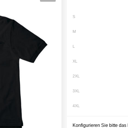
S
M
L
XL
2XL
3XL
4XL
Konfigurieren Sie bitte das