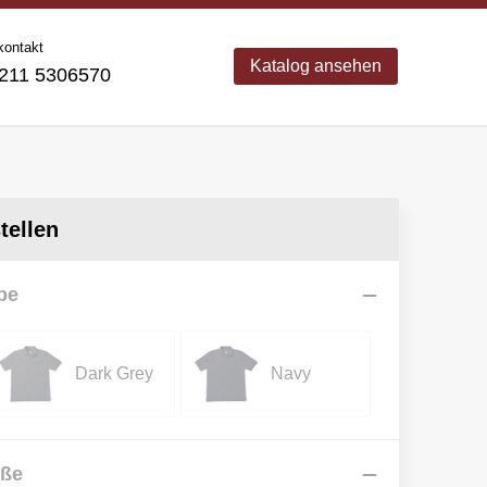
kontakt
Katalog ansehen
11 5306570
ellen
be
Dark Grey
Navy
öße