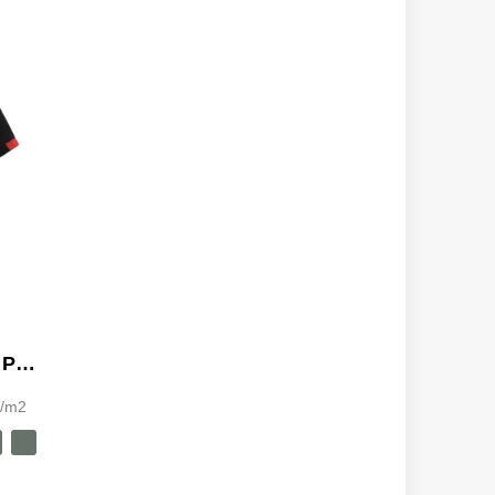
Samurai Kurzärmeliges Poloshirt mit antibakterieller Wirkung, 160 g/m2, unisex
g/m2