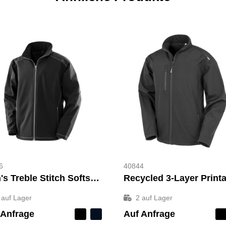
6
40844
Men's Treble Stitch Softshell
auf Lager
2
auf Lager
 Anfrage
Auf Anfrage