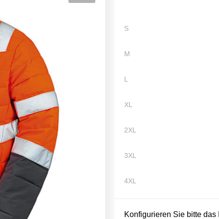
S
M
L
XL
2XL
3XL
4XL
Konfigurieren Sie bitte das