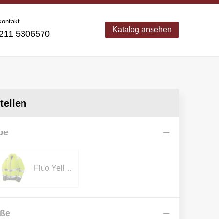
kontakt
Katalog ansehen
11 5306570
ellen
be
Fluo Yellow/Grey
öße