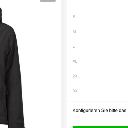
S
M
L
XL
2XL
3XL
Konfigurieren Sie bitte das