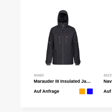
40460
4823
Marauder III Insulated Jacket
Nav
Auf Anfrage
Auf