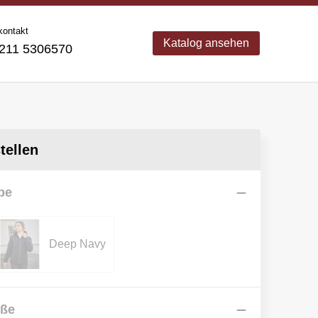
kontakt
Katalog ansehen
11 5306570
ellen
be
Deep Navy
öße