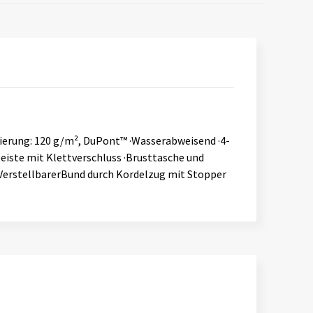
tierung: 120 g/m², DuPont™ ·Wasserabweisend ·4-
iste mit Klettverschluss ·Brusttasche und
VerstellbarerBund durch Kordelzug mit Stopper