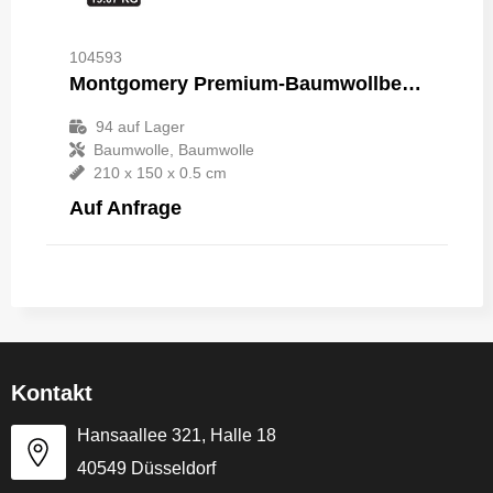
104593
Montgomery Premium-Baumwollbettwäsche, 4er-Set
94
auf Lager
Baumwolle, Baumwolle
210 x 150 x 0.5 cm
Auf Anfrage
Kontakt
Hansaallee 321, Halle 18
40549 Düsseldorf