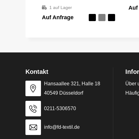
Auf
1
auf Lager
Auf Anfrage
Kontakt
Info
Hansaallee 321, Halle 18
Über 
40549 Düsseldorf
Häufig
0211-5306570
info@fd-textil.de