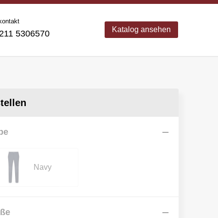
kontakt
Katalog ansehen
11 5306570
ellen
be
Navy
öße