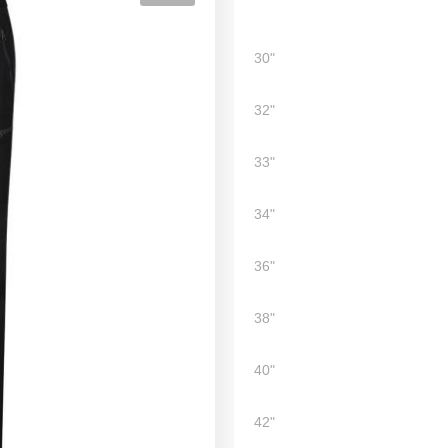
30"
32"
33"
34"
36"
38"
40"
42"