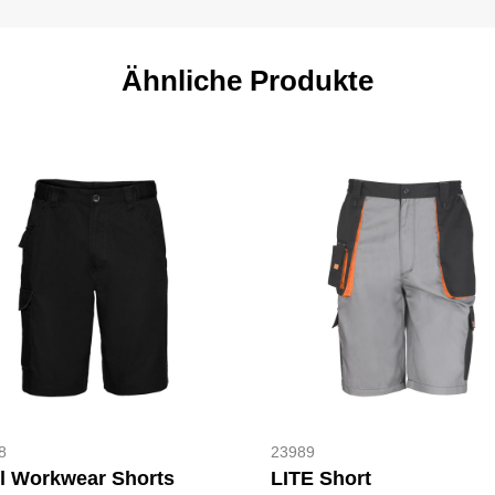
Ähnliche Produkte
8
23989
ll Workwear Shorts
LITE Short