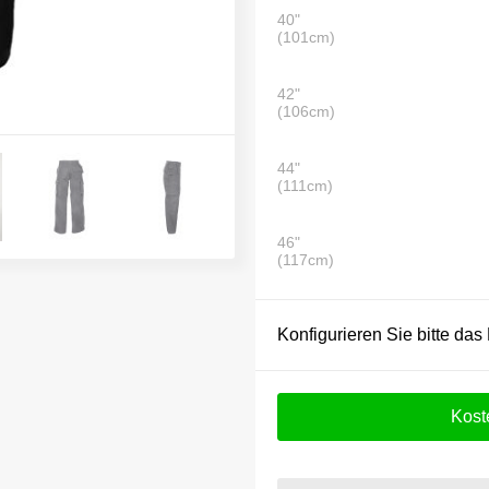
40"
(101cm)
42"
(106cm)
44"
(111cm)
46"
(117cm)
Konfigurieren Sie bitte das
Kost