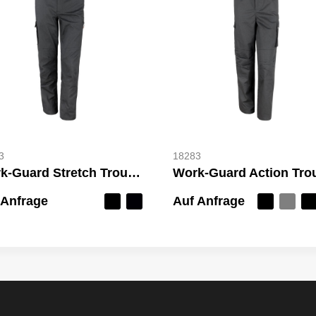
3
18283
Work-Guard Stretch Trousers Long
 Anfrage
Auf Anfrage