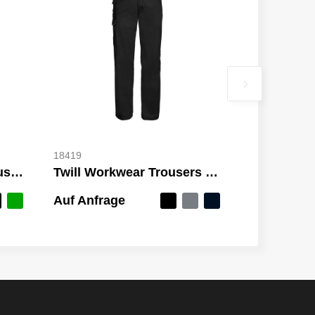
18419
Work-Guard Action Trousers Reg
Twill Workwear Trousers length 32"
Auf Anfrage