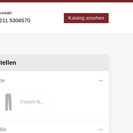
kontakt
Katalog ansehen
11 5306570
ellen
be
French Navy
öße