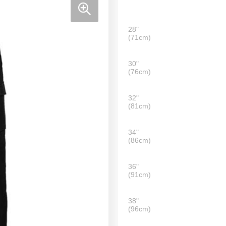
28"
(71cm)
30"
(76cm)
32"
(81cm)
34"
(86cm)
36"
(91cm)
38"
(96cm)