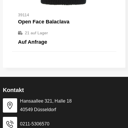
39114
Open Face Balaclava
21
auf Lager
Auf Anfrage
Kontakt
Hansaallee 321, Halle 18
40549 Düsseldorf
0211-5306570